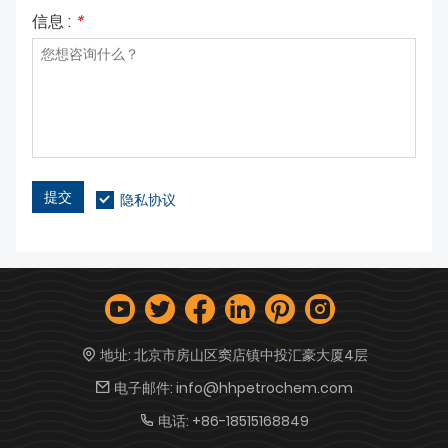
信息 :
*
提交
隐私协议
地址:
北京市房山区窦店镇中投汇豪大厦4层
电子邮件:
info@hhpetrochem.com
电话:
+86-18515168849