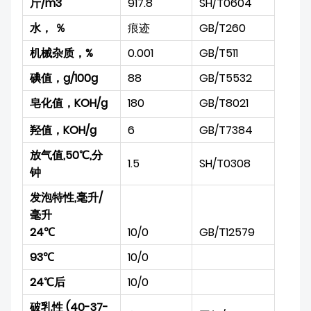
斤/m3
917.8
SH/T0604
水， ％
痕迹
GB
/T260
机械杂质，%
0.001
GB
/T511
碘值，g/100g
88
GB
/T5532
皂化值，KOH/g
180
GB
/T8021
羟值，KOH/g
6
GB
/T7384
放气值,50℃,分
1.5
SH/T0308
钟
发泡特性,毫升/
毫升
24℃
10/0
GB
/T12579
93℃
10/0
24℃后
10/0
破乳性 (40-37-