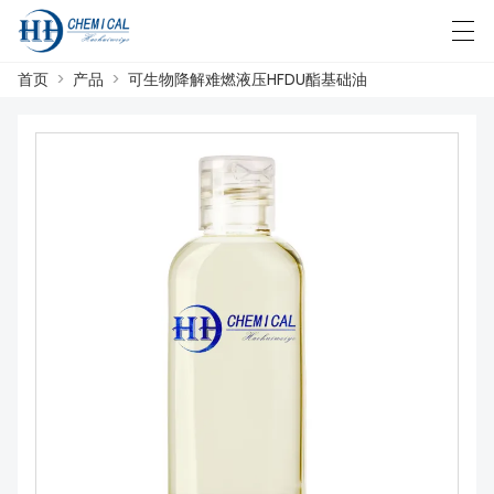
首页
>
产品
>
可生物降解难燃液压HFDU酯基础油
العربية
中文
English
日本語
한국어
首页
产品
新闻
案例
工厂展示
联系我们