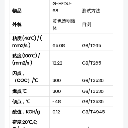
G-HFDU-
物品
68
测试方法
黄色透明液
外貌
目测
体
粘度,(40℃) / (
mm2/s )
65.08
GB/T265
粘度,(100℃) /
(mm2/s )
12.22
GB
/T265
闪点，
（COC）/℃
300
GB
/T3536
燃点,℃
300
GB
/T3536
倾点，℃
-48
GB
/T3535
酸值，KOH/g
0.12
GB
/T4945
密度,20℃,公