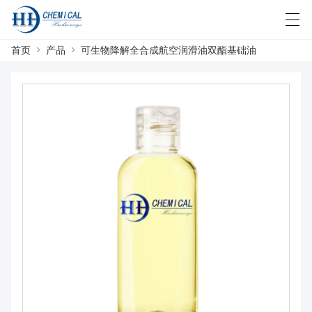
首页
>
产品
>
可生物降解全合成航空润滑油双酯基础油
العربية
中文
English
日本語
한국어
首页
产品
新闻
案例
工厂展示
联系我们